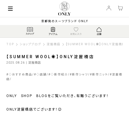
京都発のスーツブランド ONLY
TOP
ショップブログ
淀屋橋店
【SUMMER WOOL☀️】ONLY淀屋橋店
【SUMMER WOOL☀️】ONLY淀屋橋店
2025.08.26
| 淀屋橋店
#
◇おすすめ商品
#
◇店舗
#
◇新作紹介
#
新作シャツ
#
新作ニット
#
淀屋橋
店
ONLY SHOP BLOGをご覧いただき、有難うございます！
ONLY淀屋橋店でございます！😉