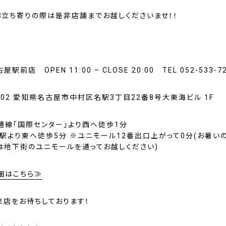
お立ち寄りの際は是非店舗までお越しくださいませ！！
古屋駅前店 OPEN 11:00 – CLOSE 20:00 TEL 052-533-7
0002 愛知県名古屋市中村区名駅3丁目22番8号大東海ビル 1F
通線「国際センター」より西へ徒歩1分
屋駅より東へ徒歩5分 ※ユニモール12番出口上がって0分(お暑い
は地下街のユニモールを通ってお越しください)
細はこちら≫
来店をお待ちしております！