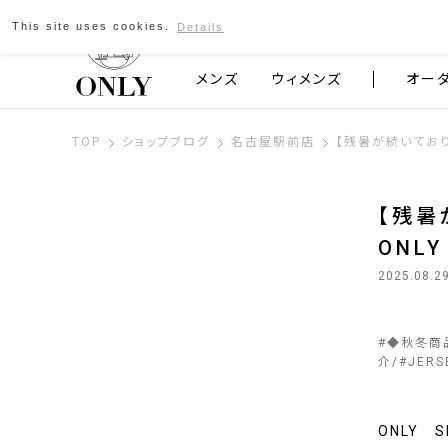
This site uses cookies.
Details
京都発のスーツブランド ONLY
メンズ
ウィメンズ
オー
TOP
ショップブログ
名古屋駅前店
【残暑が続いており
【残暑
ONL
2025.08.2
#
◆秋冬商
介
#
JERS
ONLY 