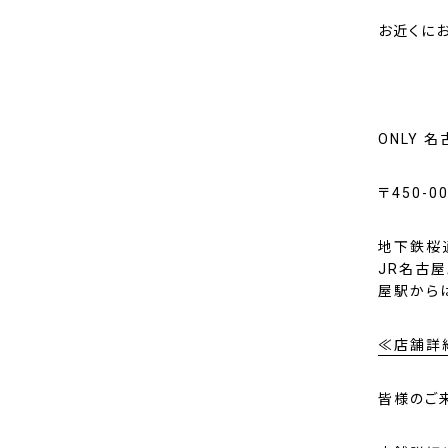
お近くに
ONLY 名
〒450-
地下鉄桜
JR名古
屋駅から
≪店舗詳
皆様のご