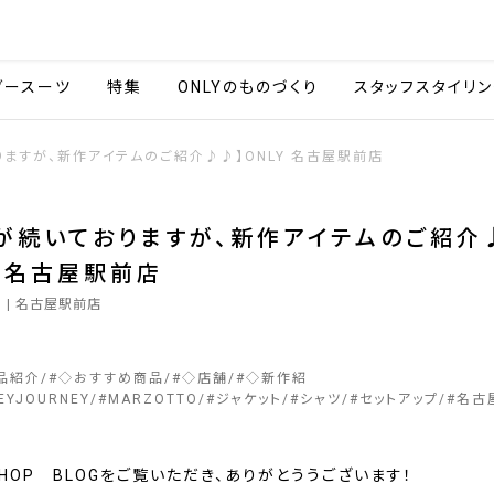
会社情報
採用情報
カタ
ダースーツ
特集
ONLYのものづくり
スタッフスタイリン
ますが、新作アイテムのご紹介♪♪】ONLY 名古屋駅前店
が続いておりますが、新作アイテムのご紹介
Y 名古屋駅前店
9
| 名古屋駅前店
品紹介
#
◇おすすめ商品
#
◇店舗
#
◇新作紹
EYJOURNEY
#
MARZOTTO
#
ジャケット
#
シャツ
#
セットアップ
#
名古
SHOP BLOGをご覧いただき、ありがとううございます！