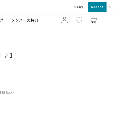
×
店舗一覧・来店予約
ログ
ご利用ガイド
Deny
Accept
グ
メンバーズ特典
♪♪】
屋駅前店