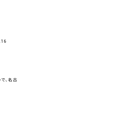
216
ので、名古