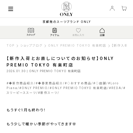
京都発のスーツブランド ONLY
TOP
ショップブログ
ONLY PREMIO TOKYO 有楽町店
【新作入荷とお
【新作入荷とお直しについてのお知らせ】ONLY
PREMIO TOKYO 有楽町店
2026.01.30
| ONLY PREMIO TOKYO 有楽町店
#
◆新作商品紹介
#
◆春夏商品紹介
#
◇おすすめ商品
#
◇店舗
#
Loro
Piana
#
ONLY PREMIO
#
ONLY PREMIO TOKYO 有楽町店
#
REDA
#
スリーピーススーツ
#
新作スーツ
もうすぐ1月も終わり！
もう少しで暖かい季節がやってきます🌸