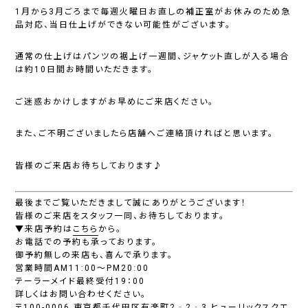
1月から3月ごろまで毎週火曜日お直しの補正室がお休みのため急
品対応、当日仕上げができない可能性がございます。
通常の仕上げはパンツの裾上げ一週間、ジャケット直しが入る場合
は約10日間お時間いただきます。
ご迷惑おかけしますがお早めにご来店ください。
また、ご不明ございましたら店舗へご連絡頂ければと思います。‍
皆様のご来店お待ちしております♪
最後までご覧いただきまして誠にありがとうございます！
皆様のご来店をスタッフ一同、お待ちしております。
▼来店予約は
こちら
から。
お電話での予約も承っております。
御予約無しの来店も、喜んで承ります。
営業時間AM11:00～PM20:00
テーラーメイド最終受付19：00
詳しくはお問い合わせください。
〒100-0006 東京都千代田区有楽町2‐2‐3 ヒューリックスクエ