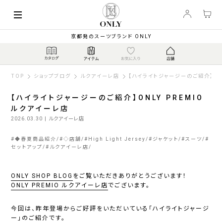
京都発のスーツブランド ONLY
TOP
ショップブログ
ルクアイーレ店
【ハイライトジャージーのご紹介】ONL
【ハイライトジャージーのご紹介】ONLY PREMIO
ルクアイーレ店
2026.03.30
| ルクアイーレ店
#
◆春夏商品紹介
#
◇店舗
#
High Light Jersey
#
ジャケット
#
スーツ
#
セットアップ
#
ルクアイーレ店
ONLY SHOP BLOG
をご覧いただきありがとうございます！
ONLY PREMIO ルクアイーレ店
でございます。
今回は、昨年登場からご好評をいただいている「ハイライトジャージ
ー」のご紹介です。