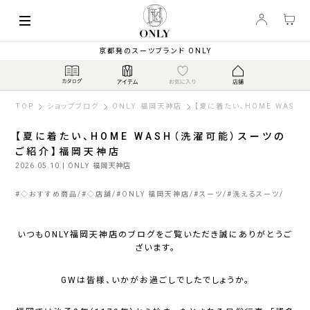
京都発のスーツブランド ONLY
TOP
ショップブログ
ONLY 福岡天神店
【夏に着たい、HOME WASH
【夏に着たい、HOME WASH（洗濯可能）スーツの
ご紹介】福岡天神店
2026.05.10
| ONLY 福岡天神店
#
◇おすすめ商品
#
◇店舗
#
ONLY 福岡天神店
#
スーツ
#
洗えるスーツ
いつもONLY福岡天神店のブログをご覧いただき誠にありがとうご
ざいます。
GWは皆様、いかがお過ごしでしたでしょうか。