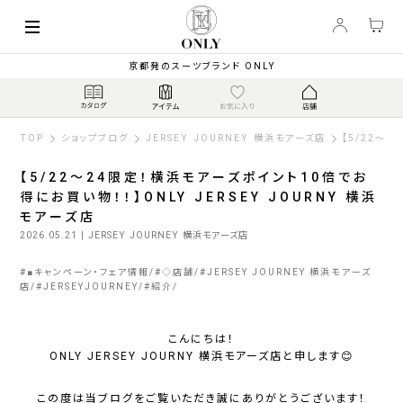
京都発のスーツブランド ONLY
TOP
ショップブログ
JERSEY JOURNEY 横浜モアーズ店
【5/22～2
【5/22～24限定！横浜モアーズポイント10倍でお
得にお買い物！！】ONLY JERSEY JOURNY 横浜
モアーズ店
2026.05.21
| JERSEY JOURNEY 横浜モアーズ店
#
■キャンペーン・フェア情報
#
◇店舗
#
JERSEY JOURNEY 横浜モアーズ
店
#
JERSEYJOURNEY
#
紹介
こんにちは！
ONLY JERSEY JOURNY 横浜モアーズ店と申します😊
この度は当ブログをご覧いただき誠にありがとうございます！