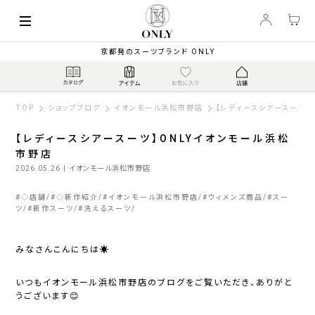
京都発のスーツブランド ONLY
TOP
ショップブログ
イオンモール浜松市野店
【レディースシアースーツ】
【レディースシアースーツ】ONLYイオンモール浜松
市野店
2026.05.26
| イオンモール浜松市野店
#
◇店舗
#
◇新作紹介
#
イオンモール浜松市野店
#
ウィメンズ商品
#
スー
ツ
#
新作スーツ
#
洗えるスーツ
みなさんこんにちは☀️
いつもイオンモール浜松市野店のブログをご覧いただき、ありがと
うございます😊