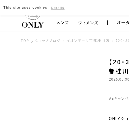
This site uses cookies.
Details
京都発のスーツブランド ONLY
メンズ
ウィメンズ
オー
TOP
ショップブログ
イオンモール京都桂川店
【20・
【20
都桂
2026.05.3
#
■キャン
ONLYシ