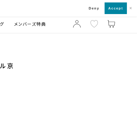
×
店舗一覧・来店予約
ログ
ご利用ガイド
Deny
Accept
グ
メンバーズ特典
ール京