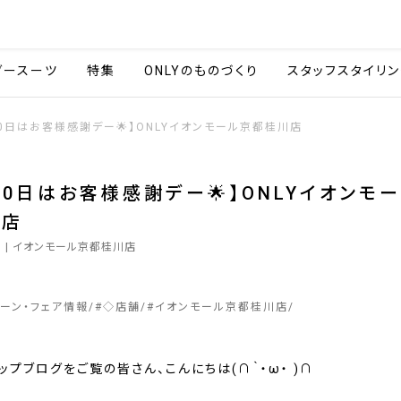
会社情報
採用情報
カタ
ダースーツ
特集
ONLYのものづくり
スタッフスタイリン
30日はお客様感謝デー🌟】ONLYイオンモール京都桂川店
・30日はお客様感謝デー🌟】ONLYイオンモ
川店
0
| イオンモール京都桂川店
ペーン・フェア情報
#
◇店舗
#
イオンモール京都桂川店
ョップブログをご覧の皆さん、こんにちは(∩｀・ω・ )∩