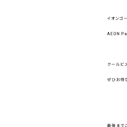
イオンゴ
AEON 
クールビ
ぜひお得
最後まで