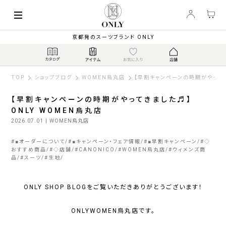
京都発のスーツブランド ONLY
TOP
ショップブログ
WOMEN烏丸店
【早割キャンペーンの時期がやってき
【早割キャンペーンの時期がやってきました♬】
ONLY WOMEN烏丸店
2026.07.01
| WOMEN烏丸店
#
■オーダーについて
#
■キャンペーン・フェア情報
#
■早割キャンペーン
#
◇
おすすめ商品
#
◇店舗
#
CANONICO
#
WOMEN烏丸店
#
ウィメンズ商
品
#
スーツ
#
生地
ONLY SHOP BLOGをご覧いただきありがとうございます！
ONLYWOMEN烏丸店です。