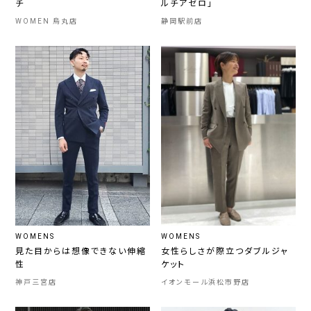
チ
ルチアゼロ」
WOMEN 烏丸店
静岡駅前店
WOMENS
WOMENS
見た目からは想像できない伸縮
女性らしさが際立つダブルジャ
性
ケット
神戸三宮店
イオンモール浜松市野店