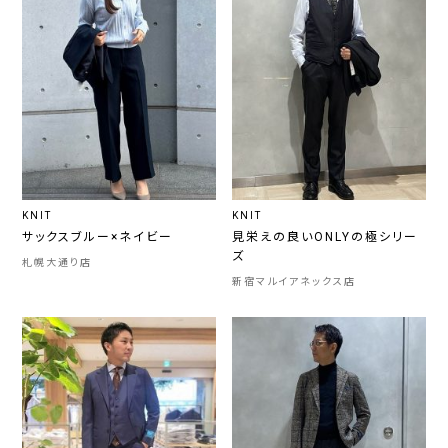
KNIT
KNIT
サックスブルー×ネイビー
見栄えの良いONLYの極シリー
ズ
札幌大通り店
新宿マルイアネックス店