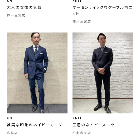
KNIT
KNIT
大人の女性の気品
オーセンティックなケーブル柄ニ
ット
神戸三宮店
神戸三宮店
KNIT
KNIT
誠実な印象のネイビースーツ
王道のネイビースーツ
広島店
四条烏丸店