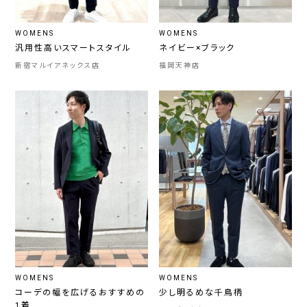
WOMENS
WOMENS
汎用性高いスマートスタイル
ネイビー×ブラック
新宿マルイアネックス店
福岡天神店
WOMENS
WOMENS
コーデの幅を広げるおすすめの
少し明るめな千鳥柄
1着