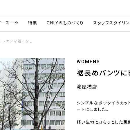
会社情報
採用情報
カタ
ダースーツ
特集
ONLYのものづくり
スタッフスタイリン
エレガンな着こなし
WOMENS
裾長めパンツに
淀屋橋店
シンプルなボウタイのカッ
ートにしました。
軽い生地とさらっとした肌