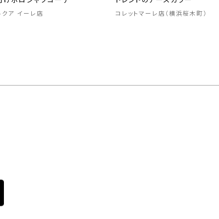
向けポロシャツコーデ
トレンドのアースカラー
 ルクア イーレ店
コレットマーレ店（横浜桜木町）