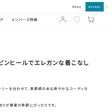
×
店舗一覧・来店予約
ログ
ご利用ガイド
Deny
Accept
グ
メンバーズ特典
ピンヒールでエレガンな着こなし
トソーを合わせて、季節感のある爽やかなコーディネ
触りが春夏の季節にぴったりです。