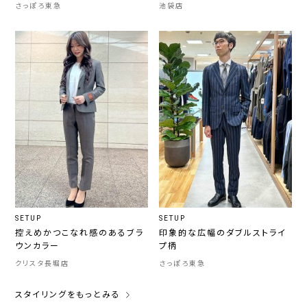
さっぽろ東急
池袋店
SETUP
SETUP
控えめかつこなれ感のあるブラ
印象的な広幅のダブルストライ
ウンカラー
プ柄
クリスタ長堀店
さっぽろ東急
スタイリングをもっとみる