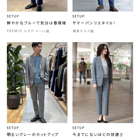
SETUP
SETUP
鮮やかなブルーで気分は春模様
サマーパンツスタイル！
PREMIO ルクア イーレ店
博多マルイ店
SETUP
SETUP
明るいグレーのセットアップ
今までにないほどの快適さ