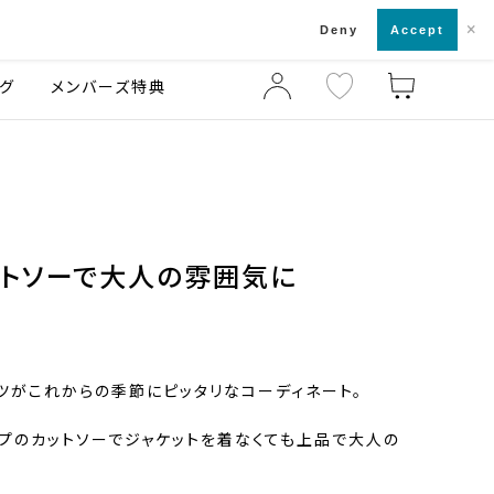
×
店舗一覧・来店予約
ログ
ご利用ガイド
Deny
Accept
グ
メンバーズ特典
ットソーで大人の雰囲気に
ツがこれからの季節にピッタリなコーディネート。
イプのカットソーでジャケットを着なくても上品で大人の