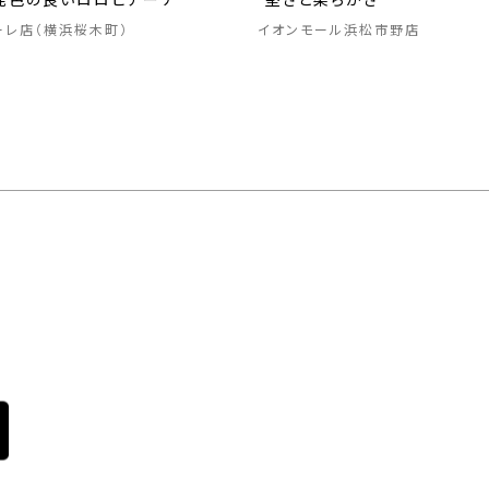
発色の良いロロピアーナ
”堅さと柔らかさ”
ーレ店（横浜桜木町）
イオンモール浜松市野店