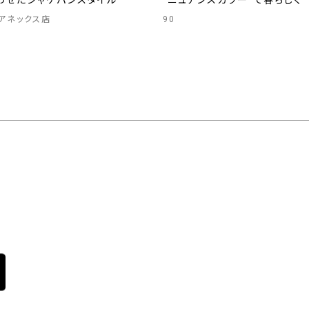
わせたジャケパンスタイル
“ニュアンスカラー”で春らしく
アネックス店
90