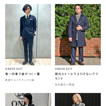
ORDER SUIT
ORDER SUIT
第一印象で差がつく一着
襟元ストールでさりげないアク
セント
新宿マルイアネックス店
名古屋広小路店