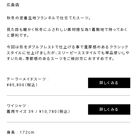
広島店
秋冬の定番生地フランネルで仕立てたスーツ。
見た目も暖かく秋冬にふさわしい素材感な為1着無地で持っておく
と便利です。
今回は形をダブルブレストで仕上げる事で重厚感のあるクラシック
スタイルに仕上げましたが、スリーピーススタイルでも単品使いしや
すいため、季節感のあるスーツをご検討方におすすめです。
テーラーメイドスーツ :
詳しくみる
¥85,800（税込）
ワイシャツ :
詳しくみる
着用サイズ 39 / ¥10,780（税込）
身長 : 172cm