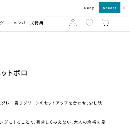
×
店舗一覧・来店予約
ログ
ご利用ガイド
Deny
Accept
グ
メンバーズ特典
ニットポロ
とグレー寄りグリーンのセットアップを合わせ、少し秋
ングにすることで、暑苦しくみえない、大人の余裕を見