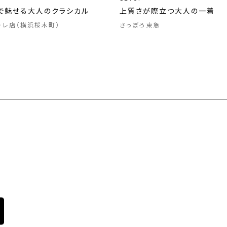
で魅せる大人のクラシカル
上質さが際立つ大人の一着
ーレ店（横浜桜木町）
さっぽろ東急