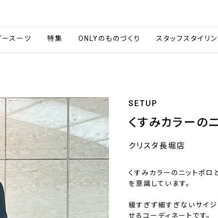
会社情報
採用情報
カタ
ダースーツ
特集
ONLYのものづくり
スタッフスタイリン
SETUP
くすみカラーの
クリスタ長堀店
くすみカラーのニットポロ
を意識しています。
緩すぎず細すぎないサイジ
せるコーディネートです。