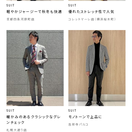
SUIT
SUIT
軽やかジャージーで秋冬も快適
優れたストレッチ性で人気
京都四条河原町店
コレットマーレ店（横浜桜木町）
SUIT
SUIT
暖かみのあるクラシックなグレ
モノトーンで上品に
ンチェック
吉祥寺パルコ
札幌大通り店