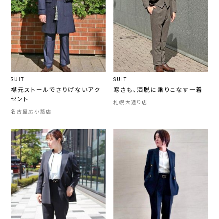
SUIT
SUIT
襟元ストールでさりげないアク
寒さも、洒脱に乗りこなす一着
セント
札幌大通り店
名古屋広小路店