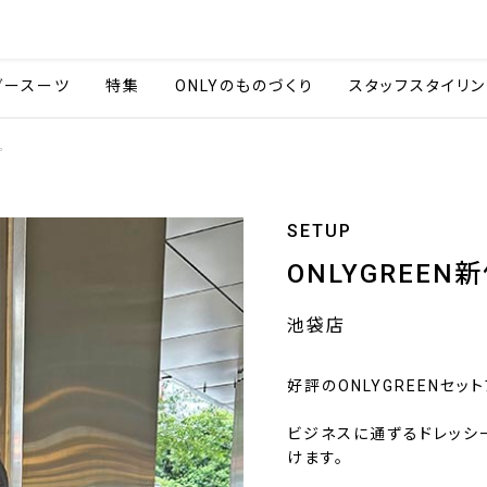
会社情報
採用情報
カタ
ダースーツ
特集
ONLYのものづくり
スタッフスタイリン
プ
SETUP
ONLYGREEN
池袋店
好評のONLYGREENセッ
ビジネスに通ずるドレッシ
けます。