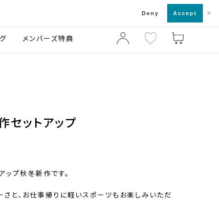
×
店舗一覧・来店予約
ログ
ご利用ガイド
Deny
Accept
グ
メンバーズ特典
新作セットアップ
トアップ秋冬新作です。
ーさと、お仕事帰りに軽いスポーツもお楽しみいただ