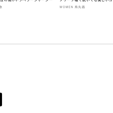
チ性の高いトラベラージャージー
プリーツ袖で脱いでも美しいコ
急
WOMEN 烏丸店