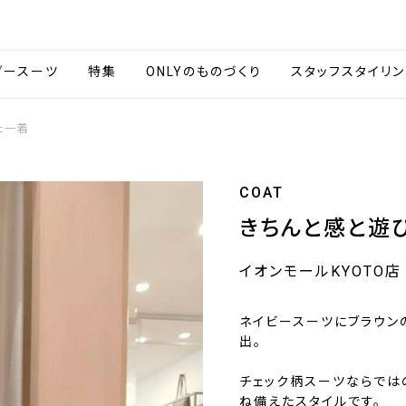
会社情報
採用情報
カタ
ダースーツ
特集
ONLYのものづくり
スタッフスタイリン
た一着
COAT
きちんと感と遊
イオンモールKYOTO店
ネイビースーツにブラウン
出。
チェック柄スーツならでは
ね備えたスタイルです。