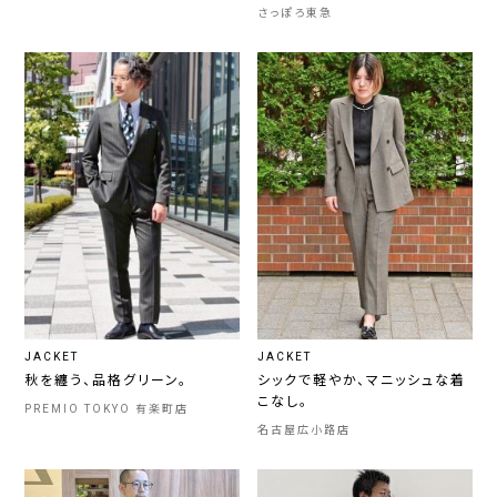
さっぽろ東急
JACKET
JACKET
秋を纏う、品格グリーン。
シックで軽やか、マニッシュな着
こなし。
PREMIO TOKYO 有楽町店
名古屋広小路店