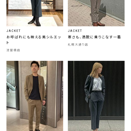
JACKET
JACKET
お呼ばれにも映える美シルエッ
寒さも、洒脱に乗りこなす一着
ト
札幌大通り店
淀屋橋店