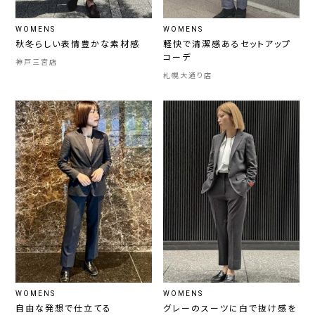
WOMENS
WOMENS
秋冬らしい表情豊かな素材感
軽快で清潔感あるセットアップ
コーデ
神戸三宮店
札幌大通り店
WOMENS
WOMENS
自由な発想で仕立てる
グレーのスーツに白で抜け感を