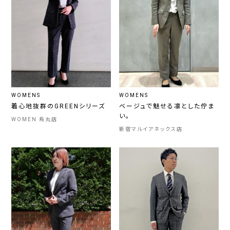
WOMENS
WOMENS
着心地抜群のGREENシリーズ
ベージュで魅せる凛とした佇ま
い。
WOMEN 烏丸店
新宿マルイアネックス店