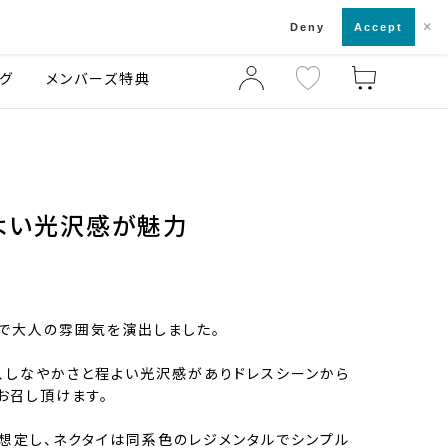
×
店舗一覧・来店予約
ログ
ご利用ガイド
Deny
Accept
グ
メンバーズ特典
よい光沢感が魅力
で大人の雰囲気を演出しました。
はの、しなやかさと程よい光沢感がありドレスシーンから
お召し頂けます。
想定し、ネクタイは同系色のレジメンタルでシンプル