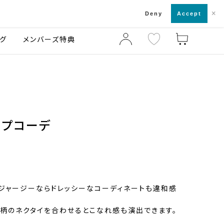
×
店舗一覧・来店予約
ログ
ご利用ガイド
Deny
Accept
グ
メンバーズ特典
ップコーデ
ジャージーならドレッシーなコーディネートも違和感
柄のネクタイを合わせるとこなれ感も演出できます。