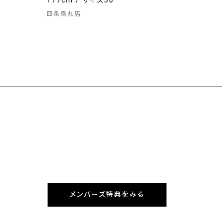
177cm / サイズ50
四条烏丸店
メンバーズ特典をみる