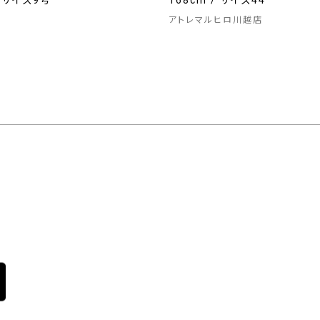
/ サイズ9号
168cm / サイズ44
アトレマルヒロ川越店