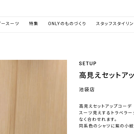
会社情報
採用情報
カタ
ダースーツ
特集
ONLYのものづくり
スタッフスタイリン
SETUP
高見えセットア
池袋店
高見えセットアップコーデ
スーツ見えするトラベラー
なく合わせれます。
同系色のシャツに紫の小紋