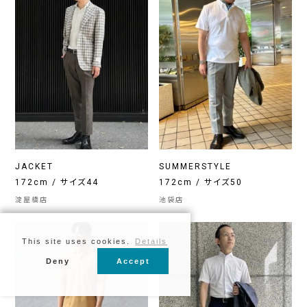
JACKET
SUMMERSTYLE
172cm / サイズ44
172cm / サイズ50
淀屋橋店
池袋店
This site uses cookies.
Details
Deny
Accept