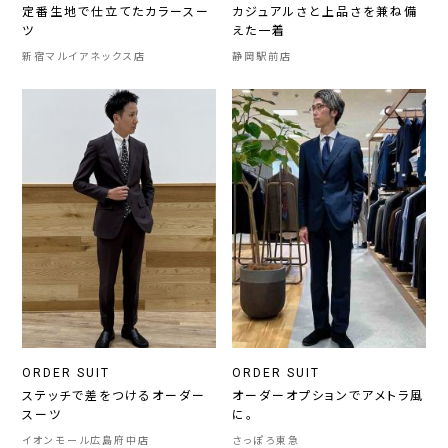
定番生地で仕立てたカラースー
カジュアルさと上品さを兼ね備
ツ
えた一着
新宿マルイアネックス店
静岡駅前店
ORDER SUIT
ORDER SUIT
ステッチで差をつけるオーダー
オーダーオプションでアメトラ風
スーツ
に。
イオンモール広島府中店
さっぽろ東急