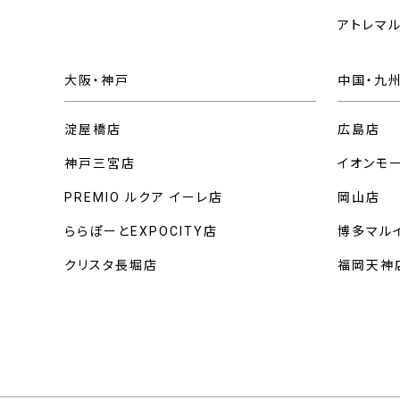
アトレマ
大阪・神戸
中国・九
淀屋橋店
広島店
神戸三宮店
イオンモ
PREMIO ルクア イーレ店
岡山店
ららぽーとEXPOCITY店
博多マル
クリスタ長堀店
福岡天神