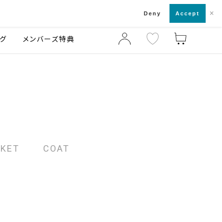
×
店舗一覧・来店予約
ログ
ご利用ガイド
Deny
Accept
グ
メンバーズ特典
CKET
COAT