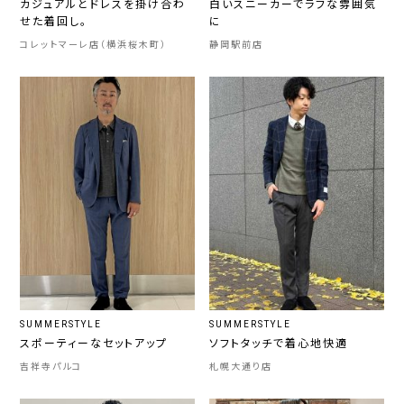
カジュアルとドレスを掛け合わ
白いスニーカーでラフな雰囲気
せた着回し。
に
コレットマーレ店（横浜桜木町）
静岡駅前店
SUMMERSTYLE
SUMMERSTYLE
スポーティーなセットアップ
ソフトタッチで着心地快適
吉祥寺パルコ
札幌大通り店