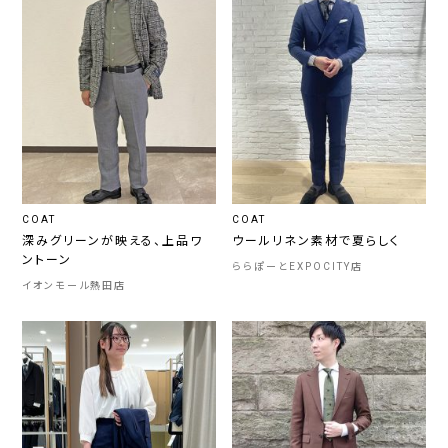
COAT
COAT
深みグリーンが映える、上品ワ
ウールリネン素材で夏らしく
ントーン
ららぽーとEXPOCITY店
イオンモール熱田店