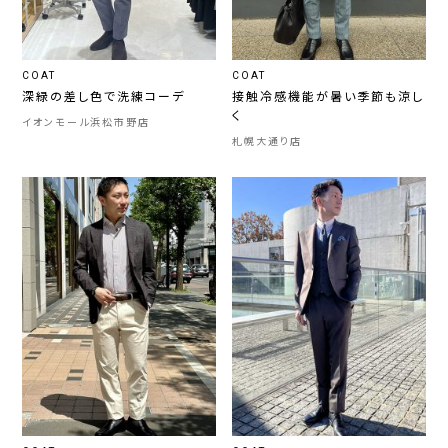
COAT
COAT
深緑の差し色で洗練コーデ
接触冷感機能が暑い季節も涼し
く
イオンモール浜松市野店
札幌大通り店