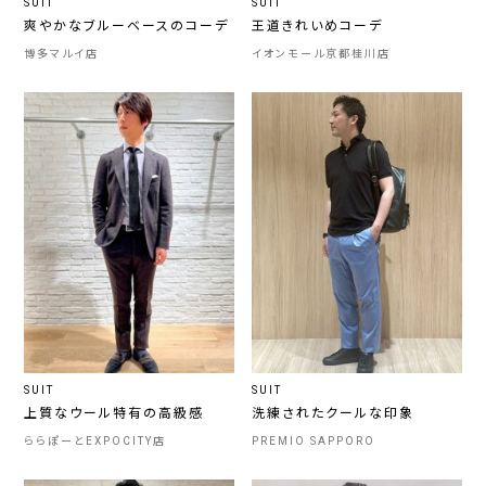
SUIT
SUIT
爽やかなブルーベースのコーデ
王道きれいめコーデ
博多マルイ店
イオンモール京都桂川店
SUIT
SUIT
上質なウール特有の高級感
洗練されたクールな印象
ららぽーとEXPOCITY店
PREMIO SAPPORO