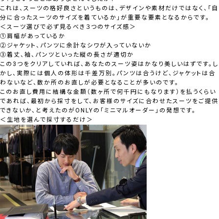
これは、スーツの格好良さというものは、デザインや素材だけではなく、
「自
分に合ったスーツのサイズを着ているか」
が重要な要素となるからです。
＜スーツ選びで必ず見るべき３つのサイズ感＞
①肩幅があっているか
②ジャケット、パンツに余計なシワが入っていないか
③着丈、袖、パンツといった縦の長さが適切か
この3つをクリアしていれば、あなたのスーツ姿はかなり美しいはずです。し
かし、実際には個人の体形は千差万別。パンツは合うけど、ジャケットは合
わないなど、数か所のお直しが必要となることが多いのです。
このお直し費用に結構な金額（数ヶ所で何千円にもなります）を払うくらい
であれば、最初から採寸をして、お客様のサイズに合わせたスーツをご提供
できないか、と考えたのがONLYの「ミニマルオーダー」の発想です。
＜生地を選んで採寸するだけ＞