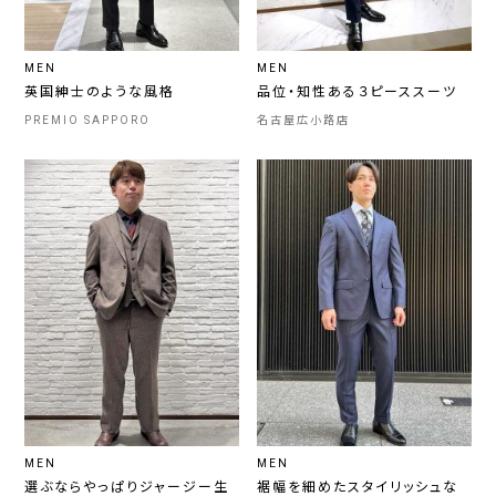
MEN
MEN
英国紳士のような風格
品位・知性ある３ピーススーツ
PREMIO SAPPORO
名古屋広小路店
MEN
MEN
選ぶならやっぱりジャージー生
裾幅を細めたスタイリッシュな