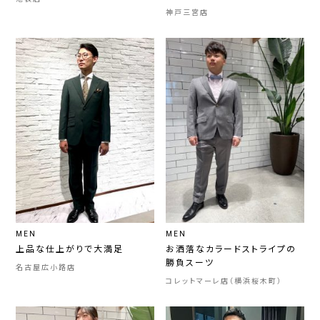
神戸三宮店
MEN
MEN
上品な仕上がりで大満足
お洒落なカラードストライプの
勝負スーツ
名古屋広小路店
コレットマーレ店（横浜桜木町）