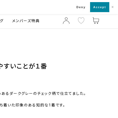
×
店舗一覧・来店予約
ログ
ご利用ガイド
Deny
Accept
グ
メンバーズ特典
やすいことが１番
あるダークグレーのチェック柄で仕立てました。
ち着いた印象のある知的な1着です。