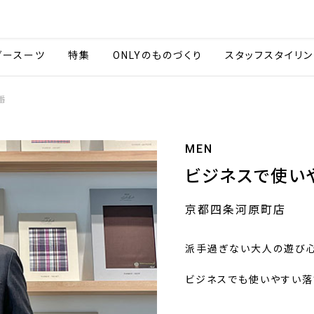
会社情報
採用情報
カタ
ダースーツ
特集
ONLYのものづくり
スタッフスタイリン
番
MEN
ビジネスで使い
京都四条河原町店
派手過ぎない大人の遊び心
ビジネスでも使いやすい落