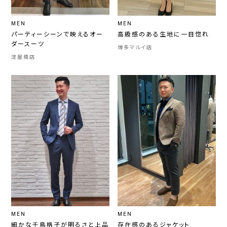
MEN
MEN
パーティーシーンで映えるオー
高級感のある生地に一目惚れ
ダースーツ
博多マルイ店
淀屋橋店
MEN
MEN
細かな千鳥格子が明るさと上品
存在感のあるジャケット