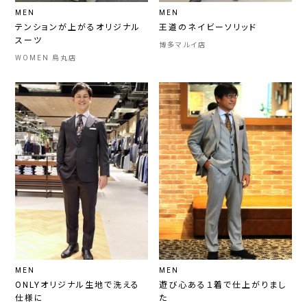
MEN
MEN
テンションが上がるオリジナル
王道のネイビーソリッド
スーツ
博多マルイ店
WOMEN 烏丸店
MEN
MEN
ONLYオリジナル生地で洗える
遊び心ある１着で仕上がりまし
仕様に
た