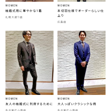
WOMEN
WOMEN
結婚式用に華やかな1着
本切羽仕様でオーダーらしい仕
上り
札幌大通り店
広島店
WOMEN
WOMEN
友人の結婚式に列席するために
大人っぽいクラシックな柄
名古屋広小路店
名古屋広小路店