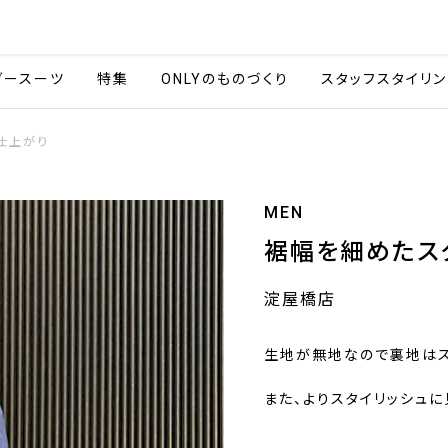
会社情報
採用情報
カタ
ダースーツ
特集
ONLYのものづくり
スタッフスタイリン
仕上がり
MEN
裾幅を細めたス
淀屋橋店
生地が無地なので裏地はス
また、よりスタイリッシュ