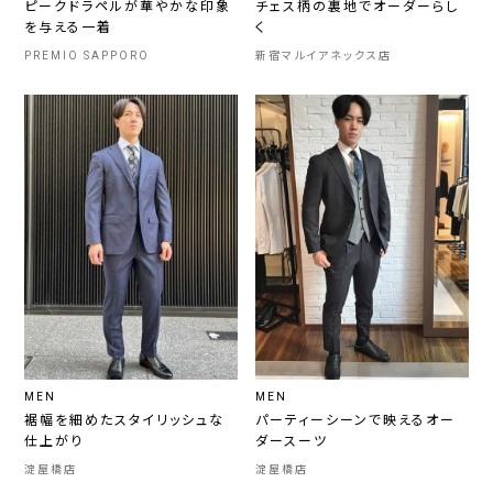
ピークドラペルが華やかな印象
チェス柄の裏地でオーダーらし
を与える一着
く
PREMIO SAPPORO
新宿マルイアネックス店
MEN
MEN
裾幅を細めたスタイリッシュな
パーティーシーンで映えるオー
仕上がり
ダースーツ
淀屋橋店
淀屋橋店