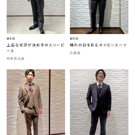
MEN
MEN
上品な光沢が決め手のスリーピ
晴れの日を彩るネイビースーツ
ース
広島店
四条烏丸店