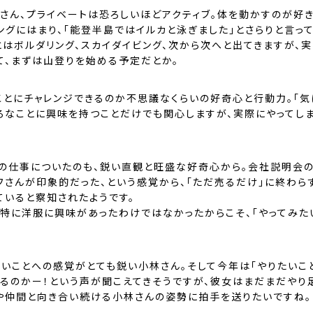
さん、プライベートは恐ろしいほどアクティブ。体を動かすのが好きで
ングにはまり、「能登半島ではイルカと泳ぎました」とさらりと言って
とはボルダリング、スカイダイビング、次から次へと出てきますが、
て、まずは山登りを始める予定だとか。
ことにチャレンジできるのか不思議なくらいの好奇心と行動力。「気
いろなことに興味を持つことだけでも関心しますが、実際にやってし
の仕事についたのも、鋭い直観と旺盛な好奇心から。会社説明会の
フさんが印象的だった、という感覚から、「ただ売るだけ」に終わら
ていると察知されたようです。
、特に洋服に興味があったわけではなかったからこそ、「やってみた
いことへの感覚がとても鋭い小林さん。そして今年は「やりたいこと
やるのかー！という声が聞こえてきそうですが、彼女はまだまだやり
や仲間と向き合い続ける小林さんの姿勢に拍手を送りたいですね。