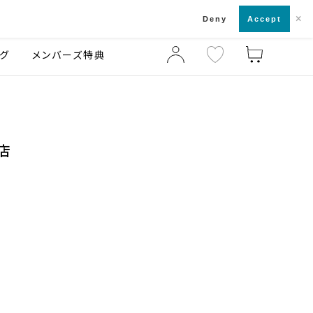
×
店舗一覧・来店予約
ログ
ご利用ガイド
Deny
Accept
グ
メンバーズ特典
店