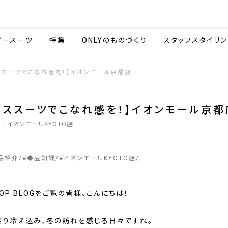
会社情報
採用情報
カタ
ダースーツ
特集
ONLYのものづくり
スタッフスタイリン
ススーツでこなれ感を！】イオンモール京都店
ーススーツでこなれ感を！】イオンモール京都
5
| イオンモールKYOTO店
品紹介
#
◆豆知識
#
イオンモールKYOTO店
SHOP BLOGをご覧の皆様、こんにちは！
きり冷え込み、冬の訪れを感じる日々ですね。