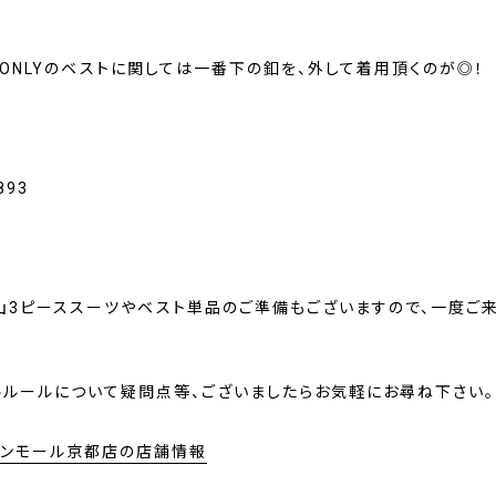
ONLYのベストに関しては一番下の釦を、外して着用頂くのが◎！
山3ピーススーツやベスト単品のご準備もございますので、一度ご
ルルールについて疑問点等、ございましたらお気軽にお尋ね下さい。
イオンモール京都店の店舗情報