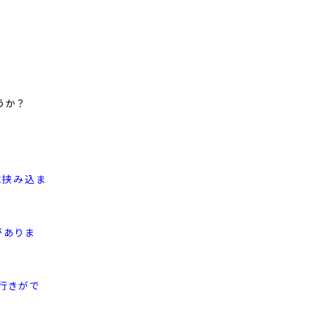
。
うか？
に挟み込ま
がありま
行きがで