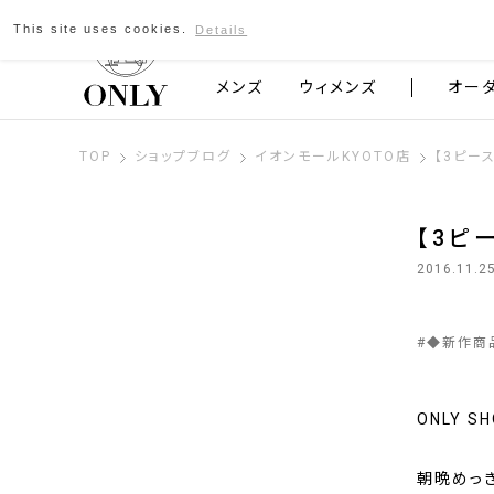
This site uses cookies.
Details
京都発のスーツブランド ONLY
メンズ
ウィメンズ
オー
TOP
ショップブログ
イオンモールKYOTO店
【3ピー
【3ピ
2016.11.2
#
◆新作商
ONLY 
朝晩めっ