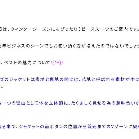
回は、ウィンターシーズンにもぴったり3ピーススーツのご案内です
近年ビジネスのシーンでもお使い頂く方が増えたのではないでしょ
、
ベストの魅力について
!(^^)!
ンズのジャケットは表地と裏地の間には、芯地と呼ばれる素材が中
。
む一つの理由として体を立体的に、たくましく見せる為の意味合い
着る事で、ジャケットの前ボタンの位置から首元までのVゾーンに奥