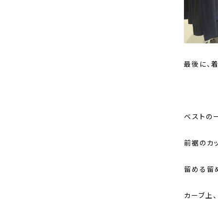
最後に、着
ベストの
前裾のカ
留める留
カーブ上