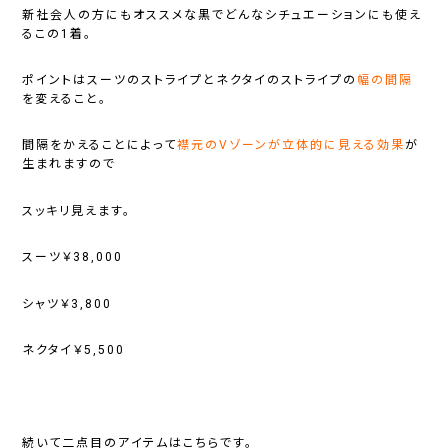
新社会人の方にもオススメな黒でどんなシチュエーションにも使え
るこの1着。
ポイントはスーツのストライプとネクタイのストライプの
幅の間隔
を変えること。
間隔をかえることによって
襟元のVゾーンが立体的に見える効果
が
生まれますので
スッキリ見えます。
スーツ￥38,000
シャツ￥3,800
ネクタイ￥5,500
続いて二点目のアイテムはこちらです。