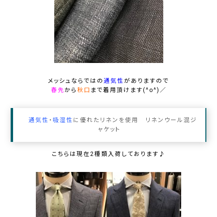
メッシュ
ならではの
通気性
がありますので
春先
から
秋口
まで着用頂けます(^o^)／
通気性
・
吸湿性
に優れた
リネン
を使用
リネンウール混ジ
ャケット
こちらは現在2種類入荷しております♪