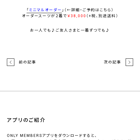
「
ミニマルオーダー
」
（←詳細・ご予約はこちら）
オーダースーツ
が
２着
で
￥38,000
（+税、別途送料）
お一人でも♪ご友人さまと一着ずつでも♪
前の記事
次の記事
アプリのご紹介
ONLY MEMBERSアプリをダウンロードすると、