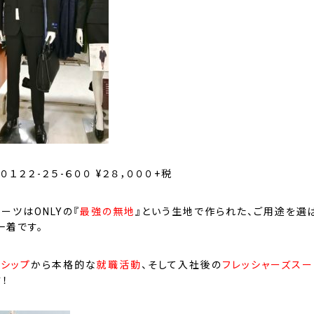
-０１２２-２５-６００ ¥２８，０００+税
ーツはONLYの『
最強の無地
』という生地で作られた、ご用途を選
一着です。
ンシップ
から本格的な
就職活動
、そして入社後の
フレッシャーズスー
！