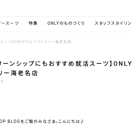
会社情報
採用情報
カタ
ダースーツ
特集
ONLYのものづくり
スタッフスタイリン
スーツ】ONLYマルイファミリー海老名店
ターンシップにもおすすめ就活スーツ】ONL
リー海老名店
0
|
SHOP BLOGをご覧のみなさま。こんにちは♪