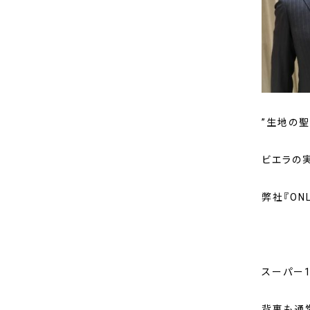
”生地の
ビエラの
弊社
『ON
スーパー1
背裏も通