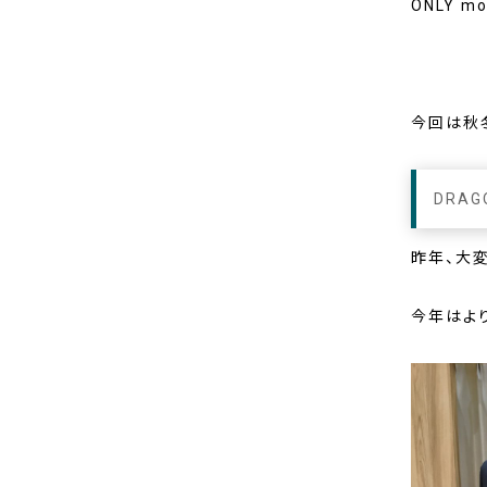
ONLY 
今回は秋
DRAG
昨年、大
今年はよ