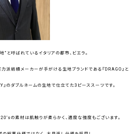
聖地”と呼ばれているイタリアの都市、ビエラ。
実力派紡績メーカーが手がける生地ブランドである
『DRAGO』
と
LY』
のダブルネームの生地で仕立てた3ピーススーツです。
20’s
の素材は肌触りが柔らかく、適度な強度もございます。
常の総裏仕様ではなく、
大見返し仕様
を採用し、