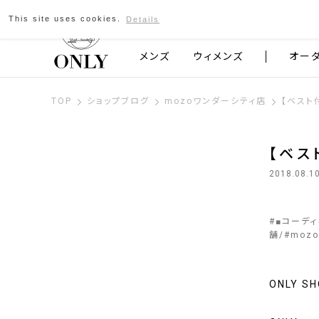
This site uses cookies.
Details
京都発のスーツブランド ONLY
メンズ
ウィメンズ
オー
TOP
ショップブログ
mozoワンダーシティ店
【ベスト
【ベス
2018.08.1
#
■コーデ
舗
#
moz
ONLY 