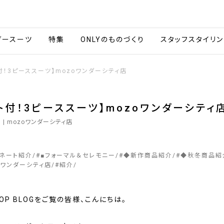
会社情報
採用情報
カタ
ダースーツ
特集
ONLYのものづくり
スタッフスタイリン
付！3ピーススーツ】mozoワンダーシティ店
ト付！3ピーススーツ】mozoワンダーシティ
0
| mozoワンダーシティ店
ィネート紹介
#
■フォーマル＆セレモニー
#
◆新作商品紹介
#
◆秋冬商品紹
oワンダーシティ店
#
紹介
SHOP BLOGをご覧の皆様、こんにちは。