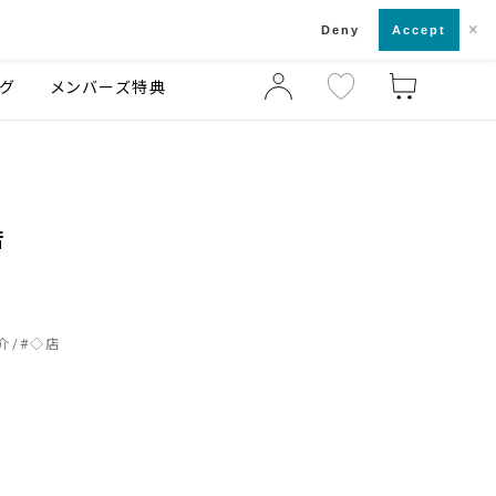
×
店舗一覧・来店予約
ログ
ご利用ガイド
Deny
Accept
グ
メンバーズ特典
店
介
#
◇店