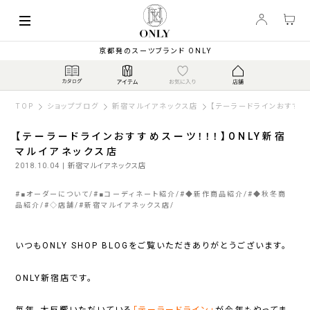
京都発のスーツブランド ONLY
TOP
ショップブログ
新宿マルイアネックス店
【テーラードラインおすすめ
【テーラードラインおすすめスーツ！！！】ONLY新宿
マルイアネックス店
2018.10.04
| 新宿マルイアネックス店
#
■オーダーについて
#
■コーディネート紹介
#
◆新作商品紹介
#
◆秋冬商
品紹介
#
◇店舗
#
新宿マルイアネックス店
いつもONLY SHOP BLOGをご覧いただきありがとうございます。
ONLY新宿店です。
毎年、大反響いただいている
「テーラードライン」
が今年もやってま