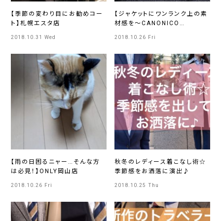
【季節の変わり目にお勧めコー
【ジャケットにワンランク上の素
ト】札幌エスタ店
材感を〜CANONICO
Vintage〜】 ONLY天神国体道
2018.10.31 Wed
2018.10.26 Fri
路店
【雨の日困るニャー…そんな方
秋冬のレディース着こなし術☆
は必見！】ONLY岡山店
季節感をお洒落に演出♪
2018.10.26 Fri
2018.10.25 Thu