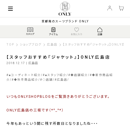
京都発のスーツブランド ONLY
TOP
ショップブログ
広島店
【スタッフおすすめ『ジャケット』】ONLY広島
【スタッフおすすめ『ジャケット』】ONLY広島店
2018.12.17
| 広島店
#
■コーディネート紹介
#
■スタッフ紹介
#
◆店舗紹介
#
◆新作商品紹
介
#
◆秋冬商品紹介
#
◇店舗
#
広島店
いつもONLYSHOPBLOGをご覧頂きありがとうございます。
ONLY広島店の三坂です（*^_^*）
今年もあっという間に残す所数日となりましたね・・・