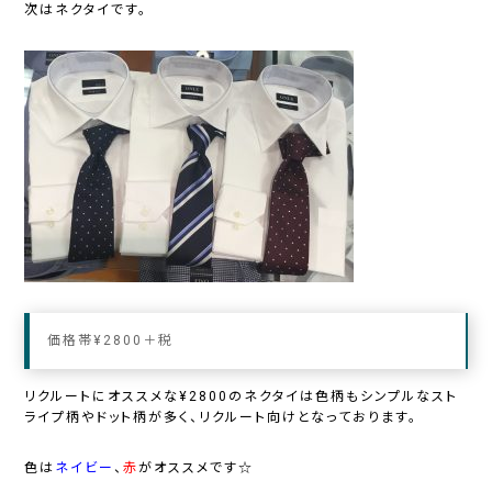
次はネクタイです。
価格帯¥2800＋税
リクルートにオススメな¥2800のネクタイは色柄もシンプルな
スト
ライプ柄
や
ドット柄
が多く、リクルート向けとなっております。
色は
ネイビー
、
赤
がオススメです☆